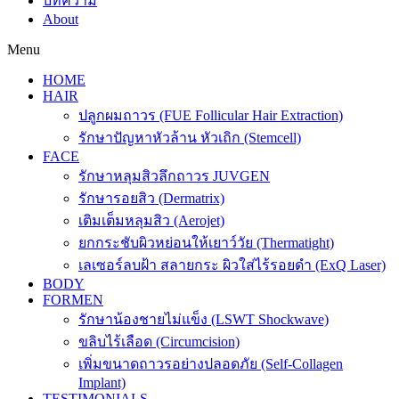
บทความ
About
Menu
HOME
HAIR
ปลูกผมถาวร (FUE Follicular Hair Extraction)
รักษาปัญหาหัวล้าน หัวเถิก (Stemcell)
FACE
รักษาหลุมสิวลึกถาวร JUVGEN
รักษารอยสิว (Dermatrix)
เติมเต็มหลุมสิว (Aerojet)
ยกกระชับผิวหย่อนให้เยาว์วัย (Thermatight)
เลเซอร์ลบฝ้า สลายกระ ผิวใส่ไร้รอยดำ (ExQ Laser)
BODY
FORMEN
รักษาน้องชายไม่แข็ง (LSWT Shockwave)
ขลิบไร้เลือด (Circumcision)
เพิ่มขนาดถาวรอย่างปลอดภัย (Self-Collagen
Implant)
TESTIMONIALS