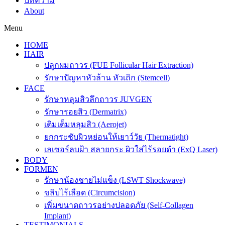
บทความ
About
Menu
HOME
HAIR
ปลูกผมถาวร (FUE Follicular Hair Extraction)
รักษาปัญหาหัวล้าน หัวเถิก (Stemcell)
FACE
รักษาหลุมสิวลึกถาวร JUVGEN
รักษารอยสิว (Dermatrix)
เติมเต็มหลุมสิว (Aerojet)
ยกกระชับผิวหย่อนให้เยาว์วัย (Thermatight)
เลเซอร์ลบฝ้า สลายกระ ผิวใส่ไร้รอยดำ (ExQ Laser)
BODY
FORMEN
รักษาน้องชายไม่แข็ง (LSWT Shockwave)
ขลิบไร้เลือด (Circumcision)
เพิ่มขนาดถาวรอย่างปลอดภัย (Self-Collagen
Implant)
TESTIMONIALS