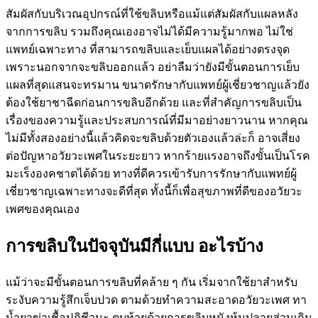
สัมผัสกับบริเวณอุปกรณ์ที่ใช้ขลิบหรือแม้แต่สัมผัสกับแผลหลัง
จากการขลิบ รวมถึงคุณเองอาจไม่ได้มีความรู้มากพอ ไม่ใช่
แพทย์เฉพาะทาง ที่สามารถขลิบและเย็บแผลได้อย่างตรงจุด
เพราะนอกจากจะขลิบออกแล้ว อย่าลืมว่ายังมีขั้นตอนการเย็บ
แผลที่สุดแสนจะทรมาน ขนาดรักษากับแพทย์ผู้เชี่ยวชาญแล้วยัง
ต้องใช้ยาชาฉีดก่อนการขลิบอีกด้วย และที่สำคัญการขลิบเป็น
เรื่องของความรู้และประสบการณ์ที่มีมาอย่างยาวนาน หากคุณ
ไม่มีทั้งสองอย่างนี้แล้วคิดจะขลิบด้วยตัวเองแล้วล่ะก็ อาจเสี่ยง
ต่อปัญหาอวัยวะเพศในระยะยาว หากร้ายแรงอาจถึงขั้นเป็นโรค
มะเร็งองคชาตได้ด้วย ทางที่ดีควรเข้ารับการรักษากับแพทย์ผู้
เชี่ยวชาญเฉพาะทางจะดีที่สุด ทั้งนี้ก็เพื่อสุขภาพที่ดีของอวัยวะ
เพศของคุณเอง
การขลิบในปัจจุบันมีกี่แบบ อะไรบ้าง
แม้ว่าจะมีขั้นตอนการขลิบที่คล้าย ๆ กัน เริ่มจากใช้ยาสำหรับ
ระงับความรู้สึกเจ็บปวด ตามด้วยทำความสะอาดอวัยวะเพศ ทา
น้ำยาฆ่าเชื้อปฏิชีวนะ ตบท้ายด้วยการขลิบหนังหุ้มปลายส่วนเกิน