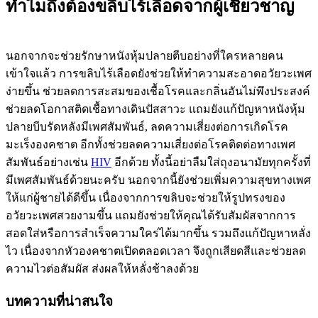
ทำไมถึงต้องขลิบไร้เลือดจากผู้เชี่ยวชาญ
นอกจากจะช่วยรักษาหนังหุ้มปลายตีบอย่างที่ใครหลายคน
เข้าใจแล้ว การขลิบไร้เลือดยังช่วยให้ทำความสะอาดอวัยวะเพศ
ง่ายขึ้น ช่วยลดการสะสมของเชื้อโรคและกลิ่นอันไม่พึงประสงค์
ช่วยลดโอกาสติดเชื้อทางเดินปัสสาวะ แถมยังแก้ปัญหาหนังหุ้ม
ปลายบีบรัดหลังมีเพศสัมพันธ์, ลดความเสี่ยงต่อการเกิดโรค
มะเร็งองคชาต อีกทั้งช่วยลดความเสี่ยงต่อโรคติดต่อทางเพศ
สัมพันธ์อย่างเช่น
HIV
อีกด้วย ทั้งนี้อย่าลืมใส่ถุงอนามัยทุกครั้งที่
มีเพศสัมพันธ์ด้วยนะครับ นอกจากนี้ยังช่วยเพิ่มความสุขทางเพศ
ให้แก่ผู้ชายได้ดีขึ้น เนื่องจากการขลิบจะช่วยให้รูปทรงของ
อวัยวะเพศสวยงามขึ้น แถมยังช่วยให้คุณได้รับสัมผัสจากการ
สอดใส่หรือการสำเร็จความใคร่ได้มากขึ้น รวมถึงแก้ปัญหาหลั่ง
ไว เนื่องจากหัวองคชาตเปิดตลอดเวลา จึงถูกเสียดสีและช่วยลด
ความไวต่อสัมผัส ส่งผลให้หลั่งช้าลงด้วย
บทความที่น่าสนใจ