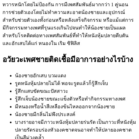
ทวารหนักโดยไม่ป้องกัน การมีเพศสัมพันธ์มากกว่า 1 คู่นอน
การช่วยตัวเองโดยไม่ทำความสะอาดน้องชายและอุปกรณ์
สำหรับช่วยตัวเองทั้งก่อนหรือหลังเสร็จกิจกรรม หรือแม้แต่การ
มีกิจกรรมทางเพศที่รุนแรงเกินไปจนทำให้น้องชายเป็นแผล
สำหรับโรคติดต่อทางเพศสัมพันธ์ที่ทำให้หนังหุ้มปลายตีบตัน
และอักเสบได้แก่ หนองใน เริม ซิฟิลิส
อวัยวะเพศชายติดเชื้อมีอาการอย่างไรบ้าง
น้องชายอักเสบ บวมแดง
รูดหนังหุ้มปลายไม่ได้ พอจะรูดแล้วก็รู้สึกเจ็บ
รู้สึกแสบขัดขณะปัสสาวะ
รู้สึกเจ็บน้องชายขณะแข็งตัวหรือทำกิจกรรมทางเพศ
มีหนองหรือน้ำสีเหลืองข้นไหลออกจากน้องชาย
น้องชายมีกลิ่นไม่พึงประสงค์
บางรายอาจมีภาวะหนังหุ้มปลายร่นรัด เป็นภาวะที่หนังหุ้ม
ปลายรัดรอบร่องหัวองคชาตจนอาจทำให้ปลายองคชาต
เป็นสีม่วงคล้ำ