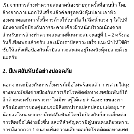
เริ่มจากการล้างทำความสะอาดน้องชายทุกครั้งที่อาบน้ำ โดย
ล้างจากภายนอกให้เสร็จแล้วค่อยรูดหนังหุ้มปลายเอาหัว
องคชาตออกมา ทั้งนี้ควรล้างให้เบามือ ไม่ฉีดน้ำแรง ๆ ใส่ไปที่
น้องชายเพื่อป้องกันการระคายเคืองผิวหนังบริเวณน้องชาย
สำหรับการล้างทำความสะอาดที่เหมาะสมจะอยู่ที่ 1 – 2 ครั้งต่อ
วันก็เพียงพอแล้วครับ และเมื่อเราปัสสาวะเสร็จ แนะนำให้ใช้ผ้า
ซับให้แห้งเพื่อป้องกันน้ำปัสสาวะสะสมอยู่ในหนังหุ้มปลายด้วย
นะครับ
2. มีเพศสัมพันธ์อย่างปลอดภัย
นอกจากจะป้องกันการตั้งครรภ์เมื่อไม่พร้อมแล้ว การสวมใส่ถุง
ยางอนามัยยังช่วยป้องกันการเกิดโรคติดต่อทางเพศสัมพันธ์ได้
อีกด้วยนะครับ เพราะเราไม่มีทางรู้ได้เลยว่าน้องชายของเรา
หรือน้องสาวของคู่นอนจะมีสิ่งสกปรกแปลกปลอมแฝงอยู่มาก
น้อยแค่ไหน หากเรามีเพศสัมพันธ์โดยไม่ป้องกันก็อาจเสี่ยงต่อ
การติดเชื้อได้ง่ายยิ่งขึ้น และที่สำคัญควรมีคู่นอนคนเดียวเพราะ
การมีมากกว่า 1 คนจะเพิ่มความเสี่ยงต่อเกิดโรคติดต่อทางเพศ