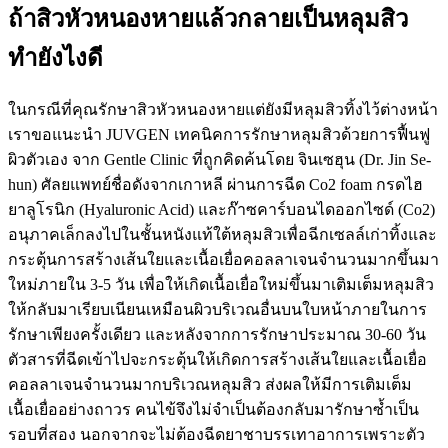
ถ้าสิวหัวหนองหายแล้วกลายเป็นหลุมสิว
ทำยังไงดี
ในกรณีที่คุณรักษาสิวหัวหนองหายแต่ยังมีหลุมสิวทิ้งไว้ต่างหน้า
เราขอแนะนำ JUVGEN เทคนิคการรักษาหลุมสิวด้วยการฟื้นฟู
ผิวตัวเอง จาก Gentle Clinic ที่ถูกคิดค้นโดย จินเซฮุน (Dr. Jin Se-
hun) ศัลยแพทย์ชื่อดังจากเกาหลี ผ่านการฉีด Co2 foam กรดไฮ
ยาลูโรนิก (Hyaluronic Acid) และก๊าซคาร์บอนไดออกไซด์ (Co2)
อนุภาคเล็กลงไปในชั้นหนังแท้ใต้หลุมสิวเพื่อฉีกเซลล์เก่าทิ้งและ
กระตุ้นการสร้างเส้นใยและเนื้อเยื่อคอลลาเจนจำนวนมากขึ้นมา
ใหม่ภายใน 3-5 วัน เพื่อให้เกิดเนื้อเยื่อใหม่ขึ้นมาเติมเต็มหลุมสิว
ให้กลับมาเรียบเนียนเหมือนผิวบริเวณอื่นบนใบหน้าภายในการ
รักษาเพียงครั้งเดียว และหลังจากการรักษาประมาณ 30-60 วัน
ตัวสารที่ฉีดเข้าไปจะกระตุ้นให้เกิดการสร้างเส้นใยและเนื้อเยื่อ
คอลลาเจนจำนวนมากบริเวณหลุมสิว ส่งผลให้มีการเติมเต็ม
เนื้อเยื่ออย่างถาวร คนไข้จึงไม่จำเป็นต้องกลับมารักษาซ้ำเป็น
รอบที่สอง นอกจากจะไม่ต้องฉีดยาชาบรรเทาอาการเพราะตัว