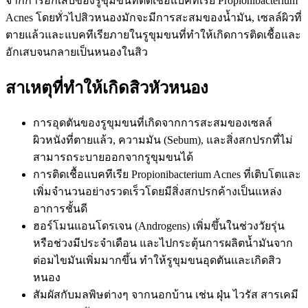
จากการอักเสบของรูขุมขนที่ติดเชื้อแบคทีเรีย Propionibacterium
Acnes โดยทั่วไปสิวหนองมักจะมีการสะสมของน้ำมัน, เซลล์ผิวที่
ตายแล้วและแบคทีเรียภายในรูขุมขนที่ทำให้เกิดการติดเชื้อและ
อักเสบจนกลายเป็นหนองในสิว
สาเหตุที่ทำให้เกิดสิวหัวหนอง
การอุดตันของรูขุมขนที่เกิดจากการสะสมของเซลล์
ผิวหนังที่ตายแล้ว, ความมัน (Sebum), และสิ่งสกปรกที่ไม่
สามารถระบายออกจากรูขุมขนได้
การติดเชื้อแบคทีเรีย Propionibacterium Acnes ที่เติบโตและ
เพิ่มจำนวนอย่างรวดเร็วโดยมีสิ่งสกปรกค้างเป็นแหล่ง
อาการชั้นดี
ฮอร์โมนแอนโดรเจน (Androgens) เพิ่มขึ้นในช่วงวัยรุ่น
หรือช่วงมีประจำเดือน และไปกระตุ้นการผลิตน้ำมันจาก
ต่อมไขมันเพิ่มมากขึ้น ทำให้รูขุมขนอุดตันและเกิดสิว
หนอง
สัมผัสกับมลพิษต่างๆ จากนอกบ้าน เช่น ฝุ่น ไวรัส สารเคมี