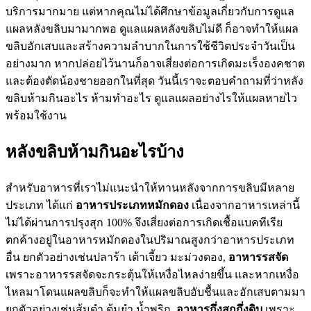
บริการมากมาย แต่หากคุณไม่ได้ศึกษาข้อมูลเกี่ยวกับการดูแล
แผลหลังขลิบมามากพอ ดูแลแผลหลังขลิบไม่ดี ก็อาจทำให้แผล
ขลิบอักเสบและสร้างความลำบากในการใช้ชีวิตประจำวันเป็น
อย่างมาก หากปล่อยไว้นานก็อาจเสี่ยงต่อการเกิดมะเร็งองคชาต
และต้องตัดน้องชายออกในที่สุด วันนี้เราจะตอบคำถามที่ว่าหลัง
ขลิบห้ามกินอะไร ห้ามทำอะไร ดูแลแผลอย่างไรให้แผลหายไว
พร้อมใช้งาน
หลังขลิบห้ามกินอะไรบ้าง
สำหรับอาหารที่เราไม่แนะนำให้ทานหลังจากการขลิบมีหลาย
ประเภท ได้แก่
อาหารประเภทหมักดอง
เนื่องจากอาหารเหล่านี้
ไม่ได้ผ่านการปรุงสุก 100% จึงเสี่ยงต่อการเกิดเชื้อแบคทีเรีย
ตกค้างอยู่ในอาหารหมักดองในปริมาณสูงกว่าอาหารประเภท
อื่น ยกตัวอย่างเช่นปลาร้า เต้าเจี้ยว มะม่วงดอง,
อาหารรสจัด
เพราะอาหารรสจัดจะกระตุ้นให้เหงื่อไหลง่ายขึ้น และหากเหงื่อ
ไหลมาโดนแผลขลิบก็จะทำให้แผลขลิบอับชื้นและอักเสบตามมา
ยกตัวอย่างเช่นส้มตำ ต้มยำ น้ำพริก,
อาหารกึ่งสุกกึ่งดิบ
เพราะ