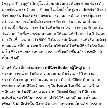
Oxygen Therapy) เป็นอุโมงค์ออกซิเจนแรงดันสูง ช่วยเพิ่มระดับ
ออกซิเจน และ Growth Factor ในเนื้อเยื่อให้สูงกว่าปกติถึง 10 เท่า
จึงช่วยเสริมประสิทธิภาพของการต้านการอักเสบ กระตุ้นการ
สร้างคอลลาเจนในชั้นผิว ลดการอักเสบ ปวดบวม ฟกช้ำของ
กล้ามเนื้อ จึงไร้อาการปวดในทันทีและไร้อาการบวมอักเสบใน
วันต่อมา อีกทั้งช่วยเร่งสมานแผล ให้แผลแห้งไวภายใน 3 วัน ลด
การติดเชื้อได้มากกว่า 90% จึงไม่ต้องพักฟื้นอย่างแท้จริง ไม่ต้อง
ทำแผลเองที่บ้าน โดยบริการนี้คนไข้จะได้รับทันทีที่ขลิบไร้เลือด
เสร็จ ซึ่งจะช่วยบบรเทาอาการปวดที่จะเกิดขึ้นหลังการขลิบได้
เป็นอย่างดี
สำหรับใครที่กำลังมองหา
คลินิกขลิบปลายผู้ใหญ่
มาก
ประสบการณ์ การันตีด้วยจำนวนเคสสำเร็จและรีวิวความ
ประทับใจจากลูกค้าจำนวนมาก เรา
Gentle Clinic
คือคำตอบ
เพราะเราเป็นคลินิกเจ้าแรก ๆ ในประเทศไทยที่นำเอาเครื่อง
ขลิบแบบอัตโนมัติแบบสวมครอบ
(Round Stapler)
ที่มีความ
แม่นยำสูงมาใช้ในการรักษา ทำให้ใช้เวลาขลิบและเย็บแผล
เพียง
15
นาทีเท่านั้น ซึ่งจะช่วยลดอาการบาดเจ็บหลังการรักษา