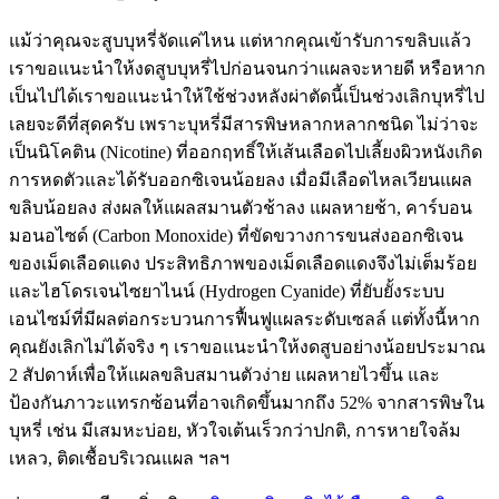
แม้ว่าคุณจะสูบบุหรี่จัดแค่ไหน แต่หากคุณเข้ารับการขลิบแล้ว
เราขอแนะนำให้งดสูบบุหรี่ไปก่อนจนกว่าแผลจะหายดี หรือหาก
เป็นไปได้เราขอแนะนำให้ใช้ช่วงหลังผ่าตัดนี้เป็นช่วงเลิกบุหรี่ไป
เลยจะดีที่สุดครับ เพราะบุหรี่มีสารพิษหลากหลากชนิด ไม่ว่าจะ
เป็นนิโคติน (Nicotine) ที่ออกฤทธิ์ให้เส้นเลือดไปเลี้ยงผิวหนังเกิด
การหดตัวและได้รับออกซิเจนน้อยลง เมื่อมีเลือดไหลเวียนแผล
ขลิบน้อยลง ส่งผลให้แผลสมานตัวช้าลง แผลหายช้า, คาร์บอน
มอนอไซด์ (Carbon Monoxide) ที่ขัดขวางการขนส่งออกซิเจน
ของเม็ดเลือดแดง ประสิทธิภาพของเม็ดเลือดแดงจึงไม่เต็มร้อย
และไฮโดรเจนไซยาไนน์ (Hydrogen Cyanide) ที่ยับยั้งระบบ
เอนไซม์ที่มีผลต่อกระบวนการฟื้นฟูแผลระดับเซลล์ แต่ทั้งนี้หาก
คุณยังเลิกไม่ได้จริง ๆ เราขอแนะนำให้งดสูบอย่างน้อยประมาณ
2 สัปดาห์เพื่อให้แผลขลิบสมานตัวง่าย แผลหายไวขึ้น และ
ป้องกันภาวะแทรกซ้อนที่อาจเกิดขึ้นมากถึง 52% จากสารพิษใน
บุหรี่ เช่น มีเสมหะบ่อย, หัวใจเต้นเร็วกว่าปกติ, การหายใจล้ม
เหลว, ติดเชื้อบริเวณแผล ฯลฯ