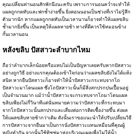
คุณเปลี่ยนท่านอนสักพักนึงนะครับ เพราะการนอนคว่ำจะทำให้
แผลถูกกดทับและฟกช้ำง่ายขึ้น ยิ่งตอนนอนเป็นช่วงที่เราไม่รู้สึก
ตัวมากนัก หากแผลถูกกดทับเป็นเวลานานก็อาจทำให้แผลขลิบ
ช้ำมากยิ่งขึ้น เป็นเหตุให้แผลหายช้า ทางที่ดีควรใช้หมอนข้าง
กั้นเวลานอน
หลังขลิบ ปัสสาวะลำบากไหม
ถือว่าลำบากเล็กน้อยหรือแทบไม่เป็นปัญหาเลยครับหากปัสสาวะ
อย่างถูกวิธี อย่างแรกคุณต้องเข้าใจก่อนว่าแผลขลิบยังไม่ได้แห้ง
สนิท หากยืนปัสสาวะก็อาจทำให้น้ำปัสสาวะกระทบจากโถ
ปัสสาวะมาโดนแผล ซึ่งโถปัสสาวะนั้นก็มีสิ่งสกปรกปนเปื้อนอยู่
เป็นจำนวนมาก แม้ว่าน้ำปัสสาวะจะกระทบจากโถมาโดนแผล
ขลิบเพียงไม่กี่วินาทีแต่นั่นหมายความว่าปัสสาวะที่กระทบมา
จากโถปัสสาวะนั้นสกปรกและเสี่ยงต่อการติดเชื้อง่ายขึ้น ส่งผล
ให้แผลขลิบหายช้ากว่าเดิม ดังนั้นเราขอแนะนำให้ปรับเปลี่ยนวิธี
การปัสสาวะจากยืนมาเป็นการนั่งปัสสาวะแทนเหมือนที่คุณผู้
หญิงทำกัน จากนั้นใช้ทิชชู่มาห่อบริเวณแผลเพื่อไม่ให้น้ำ