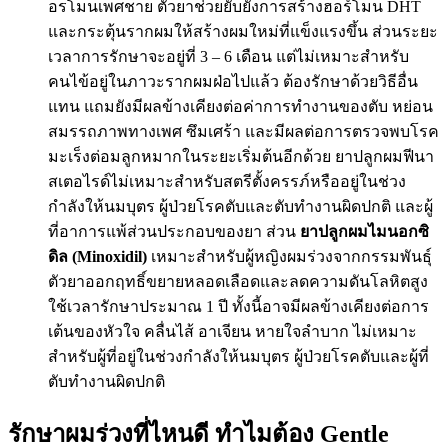
อรโมนเพศชาย ตัวยาช่วยยับยั้งการสร้างฮอร์โมน DHT
และกระตุ้นรากผมให้สร้างผมใหม่ที่แข็งแรงขึ้น ส่วนระยะ
เวลาการรักษาจะอยู่ที่ 3 – 6 เดือน แต่ไม่เหมาะสำหรับ
คนไข้อยู่ในภาวะรากผมฝ่อไปแล้ว ต้องรักษาด้วยวิธีอื่น
แทน แถมยังมีผลข้างเคียงต่อค่าการทำงานของตับ หย่อน
สมรรถภาพทางเพศ ซึมเศร้า และมีผลต่อการตรวจพบโรค
มะเร็งต่อมลูกหมากในระยะเริ่มต้นอีกด้วย ยาปลูกผมฟีนา
สเตอไรด์ไม่เหมาะสำหรับสตรีตั้งครรภ์หรืออยู่ในช่วง
กำลังให้นมบุตร ผู้ป่วยโรคตับและตับทำงานผิดปกติ และผู้
ที่อาการแพ้ส่วนประกอบของยา ส่วน
ยาปลูกผมไมนอกซิ
ดิล (Minoxidil)
เหมาะสำหรับผู้หญิงผมร่วงจากกรรมพันธุ์
ตัวยาออกฤทธิ์ขยายหลอดเลือดและลดความดันโลหิตสูง
ใช้เวลารักษาประมาณ 1 ปี ทั้งนี้อาจมีผลข้างเคียงต่อการ
เต้นของหัวใจ คลื่นไส้ อาเจียน หายใจลำบาก ไม่เหมาะ
สำหรับผู้ที่อยู่ในช่วงกำลังให้นมบุตร ผู้ป่วยโรคตับและผู้ที่
ตับทำงานผิดปกติ
รักษาผมร่วงที่ไหนดี ทำไมต้อง
Gentle