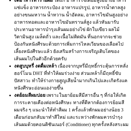
งดอาหารทำร้ายผม
ได้แก่ อาหารโซเดียมสูงอย่างอาหาร
แช่แข็ง อาหารกระป๋อง อาหารแปรรูป, อาหารน้ำตาลสูง
อย่างขนมหวาน น้ำหวาน น้ำอัดลม, อาหารไขมันสูงอย่าง
อาหารทอดและอาหารไขมันทรานส์สูง แล้วหันมารับ
ประทานอาหารบำรุงเส้นผมอย่างไข่ ผักใบเขียว ผลไม้
วิตามินสูง เมล็ดถั่ว และเนื้อไม่ติดมัน ที่นอกจากจะช่วย
ป้องกันหนังศีรษะด้วยการเพิ่มการไหลเวียนของเลือดไป
เลี้ยงหนังศีรษะแล้ว ยังเสริมสร้างการเจริญเติบโตของ
เส้นผมไปในตัวอีกด้วยครับ
งดสูบบุหรี่ งดดื่มเหล้า
เนื่องจากบุหรี่มีฤทธิ์กระตุ้นการหลั่ง
ฮอร์โมน DHT ที่ทำให้ผมร่วงง่าย ส่วนเหล้าก็มีฤทธิ์ขับ
ปัสสาวะ ทำให้ร่างกายสูญเสียน้ำมากเกินไปและเกิดรังแค
หนังศีรษะอ่อนแอง่ายขึ้น
งดย้อมสีผมบ่อย
เพราะในยาย้อมสีมีสารอื่น ๆ ที่ก่อให้เกิด
การระคายเคืองต่อหนังศีรษะ ทางที่ดีหากต้องการย้อมสี
ผมจริง ๆ แนะนำให้ทำสีผม 1 ครั้งแล้วพักผมอย่างน้อย 3
เดือนก่อนกลับมาทำสีใหม่ และระหว่างพักผมควรบำรุง
เส้นผมด้วยคอนดิชันเนอร์ (Conditioner) ทุกครั้งหลังสระผม