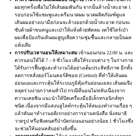
ผมทุกครั้งเพื่อไม่ให้เส้นผมพันกัน จากนั้นล้างน้ำสะอาด 1
รอบก่อนใช้แชมพูและครีมนวดผม นวดผลิตภัณฑ์ดูแล
เส้นผมอย่างเบามือก่อนจะล้างออกด้วยน้ำสะอาด ก่อนจะ
ซับด้วยผ้าขนหนูและเป่าให้แห้งด้วยพัดลม งดใช้ไดร์เป่า
ผมเพื่อป้องกันเส้นผมสูญเสียความชุ่มชื้นและกลายเป็นผล
แห้งเสีย
การปรับเวลานอนให้เหมาะสม
เข้านอนก่อน 22:00 น. และ
ควรนอนให้ได้ 7 – 8 ชั่วโมง เพื่อให้ระบบต่าง ๆ ในร่างกาย
ได้รับการฟื้นฟูและทำงานได้อย่างเต็มประสิทธิภาพ อีกทั้ง
ลดการหลั่งฮอร์โมนคอร์ติซอล (Cortisol) ที่ทำให้เส้นผม
อ่อนแอและกระตุ้นให้ระบบภูมิคุ้มกันอ่อนแอลง เส้นผมจึง
หลุดร่วงง่ายกว่าคนทั่วไป กรณีที่นอนไม่หลับเนื่องจาก
ความเคยชิน แนะนำให้ปิดเครื่องมืออิเล็กทรอนิกส์ทุก
ชนิด เนื่องจากมีแสงบลูไลท์กระตุ้นให้สมองทำงานเรื่อย ๆ
แล้วหันมาทำงานอดิเรกอย่างการอ่านหนังสือ นั่งสมาธิ
วาดรูป หรือฟังดนตรีบำบัดก่อนนอนอย่างน้อย 1 ชั่วโมงซึ่ง
จะช่วยให้นอนหลับอย่างยิ่งขึ้น