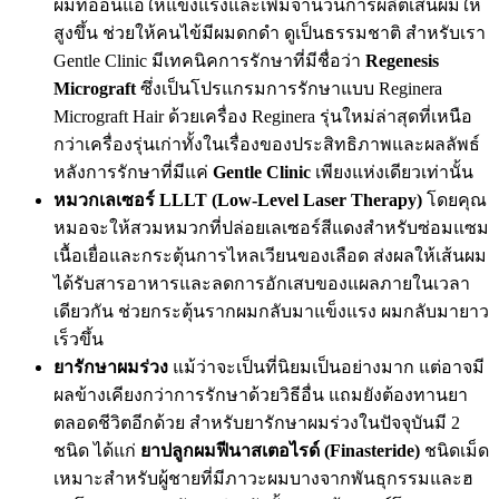
ผมที่อ่อนแอให้แข็งแรงและเพิ่มจำนวนการผลิตเส้นผมให้
สูงขึ้น ช่วยให้คนไข้มีผมดกดำ ดูเป็นธรรมชาติ สำหรับเรา
Gentle Clinic มีเทคนิคการรักษาที่มีชื่อว่า
Regenesis
Micrograft
ซึ่งเป็นโปรแกรมการรักษาแบบ Reginera
Micrograft Hair ด้วยเครื่อง Reginera รุ่นใหม่ล่าสุดที่เหนือ
กว่าเครื่องรุ่นเก่าทั้งในเรื่องของประสิทธิภาพและผลลัพธ์
หลังการรักษาที่มีแค่
Gentle Clinic
เพียงแห่งเดียวเท่านั้น
หมวกเลเซอร์ LLLT (Low-Level Laser Therapy)
โดยคุณ
หมอจะให้สวมหมวกที่ปล่อยเลเซอร์สีแดงสำหรับซ่อมแซม
เนื้อเยื่อและกระตุ้นการไหลเวียนของเลือด ส่งผลให้เส้นผม
ได้รับสารอาหารและลดการอักเสบของแผลภายในเวลา
เดียวกัน ช่วยกระตุ้นรากผมกลับมาแข็งแรง ผมกลับมายาว
เร็วขึ้น
ยารักษาผมร่วง
แม้ว่าจะเป็นที่นิยมเป็นอย่างมาก แต่อาจมี
ผลข้างเคียงกว่าการรักษาด้วยวิธีอื่น แถมยังต้องทานยา
ตลอดชีวิตอีกด้วย สำหรับยารักษาผมร่วงในปัจจุบันมี 2
ชนิด ได้แก่
ยาปลูกผมฟีนาสเตอไรด์ (Finasteride)
ชนิดเม็ด
เหมาะสำหรับผู้ชายที่มีภาวะผมบางจากพันธุกรรมและฮ