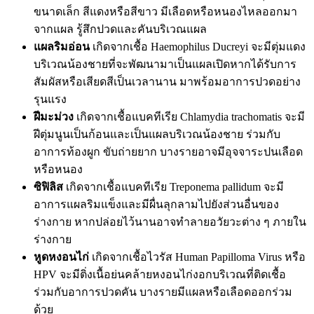
ขนาดเล็ก สีแดงหรือสีขาว มีเลือดหรือหนองไหลออกมา
จากแผล รู้สึกปวดและคันบริเวณแผล
แผลริมอ่อน
เกิดจากเชื้อ Haemophilus Ducreyi จะมีตุ่มแดง
บริเวณน้องชายที่จะพัฒนามาเป็นแผลเปิดหากได้รับการ
สัมผัสหรือเสียดสีเป็นเวลานาน มาพร้อมอาการปวดอย่าง
รุนแรง
ฝีมะม่วง
เกิดจากเชื้อแบคทีเรีย Chlamydia trachomatis จะมี
ฝีตุ่มนูนเป็นก้อนและเป็นแผลบริเวณน้องชาย ร่วมกับ
อาการท้องผูก ขับถ่ายยาก บางรายอาจมีอุจจาระปนเลือด
หรือหนอง
ซิฟิลิส
เกิดจากเชื้อแบคทีเรีย Treponema pallidum จะมี
อาการแผลริมแข็งและมีผื่นลุกลามไปยังส่วนอื่นของ
ร่างกาย หากปล่อยไว้นานอาจทำลายอวัยวะต่าง ๆ ภายใน
ร่างกาย
หูดหงอนไก่
เกิดจากเชื้อไวรัส Human Papilloma Virus หรือ
HPV จะมีติ่งเนื้อย่นคล้ายหงอนไก่งอกบริเวณที่ติดเชื้อ
ร่วมกับอาการปวดคัน บางรายมีแผลหรือเลือดออกร่วม
ด้วย