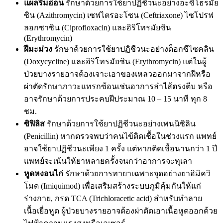
แผลริมอ่อน
รักษาด้วยการใช้ยาปฏิชีวนะอย่างอะซิโธรมัย
ซิน (Azithromycin) เซฟไตรอะโซน (Ceftriaxone) ไซโปรฟ
ลอกซาซิน (Ciprofloxacin) และอิริโทรมัยซิน
(Erythromycin)
ฝีมะม่วง
รักษาด้วยการใช้ยาปฏิชีวนะอย่างด็อกซีไซคลิน
(Doxycycline) และอิริโทรมัยซิน (Erythromycin) แต่ในผู้
ป่วยบางรายอาจต้องเจาะเอาของเหลวออกมาจากฝีหรือ
ผ่าตัดรักษาภาวะแทรกซ้อนเช่นอาการลำไส้ตรงตีบ หรือ
อาจรักษาด้วยการประคบฝีประมาณ 10 – 15 นาที ทุก 8
ชม.
ซิฟิลิส
รักษาด้วยการใช้ยาปฏิชีวนะอย่างเพนนิซิลิน
(Penicillin) หากตรวจพบว่าคนไข้ติดเชื้อในช่วงแรก แพทย์
อาจใช้ยาปฏิชีวนะเพียง 1 ครั้ง แต่หากติดเชื้อนานกว่า 1 ปี
แพทย์จะเน้นให้ยาหลายครั้งจนกว่าอาการจะทุเลา
หูดหงอนไก่
รักษาด้วยการทายาเฉพาะจุดอย่างยาอิมิควิ
โมด (Imiquimod) เพื่อเสริมสร้างระบบภูมิคุ้มกันให้แก่
ร่างกาย, กรด TCA (Trichloracetic acid) สำหรับทำลาย
เนื้อเยื่อหูด ผู้ป่วยบางรายอาจต้องผ่าตัดเอาเนื้อหูดออกด้วย