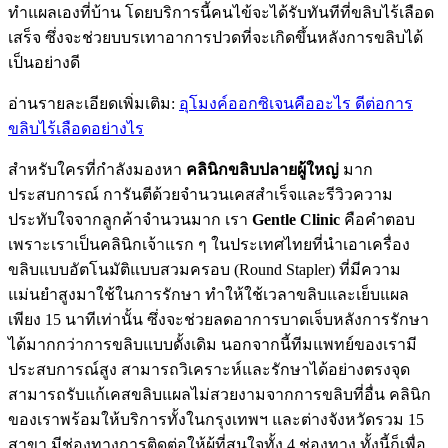
ทำแผลเองที่บ้าน โดยบริการนี้คนไข้จะได้รับทันทีที่ขลิบไร้เลือด
เสร็จ ซึ่งจะช่วยบบรเทาอาการปวดที่จะเกิดขึ้นหลังการขลิบได้
เป็นอย่างดี
อ่านรายละเอียดเพิ่มเติม:
อุโมงค์ออกซิเจนคืออะไร ดีต่อการ
ขลิบไร้เลือดอย่างไร
สำหรับใครที่กำลังมองหา
คลินิกขลิบปลายผู้ใหญ่
มาก
ประสบการณ์ การันตีด้วยจำนวนเคสสำเร็จและรีวิวความ
ประทับใจจากลูกค้าจำนวนมาก เรา
Gentle Clinic
คือคำตอบ
เพราะเราเป็นคลินิกเจ้าแรก ๆ ในประเทศไทยที่นำเอาเครื่อง
ขลิบแบบอัตโนมัติแบบสวมครอบ
(Round Stapler)
ที่มีความ
แม่นยำสูงมาใช้ในการรักษา ทำให้ใช้เวลาขลิบและเย็บแผล
เพียง
15
นาทีเท่านั้น ซึ่งจะช่วยลดอาการบาดเจ็บหลังการรักษา
ได้มากกว่าการขลิบแบบดั้งเดิม นอกจากนี้ทีมแพทย์ของเรามี
ประสบการณ์สูง สามารถวิเคราะห์และรักษาได้อย่างตรงจุด
สามารถรับแก้เคสขลิบแผลไม่สวยงามจากการขลิบที่อื่น คลินิก
ของเราพร้อมให้บริการทั้งในกรุงเทพฯ และต่างจังหวัดรวม
15
สาขา มีช่องทางการติดต่อให้ผู้ที่สนใจทั้ง
4
ช่องทาง ทั้งนี้ก็เพื่อ