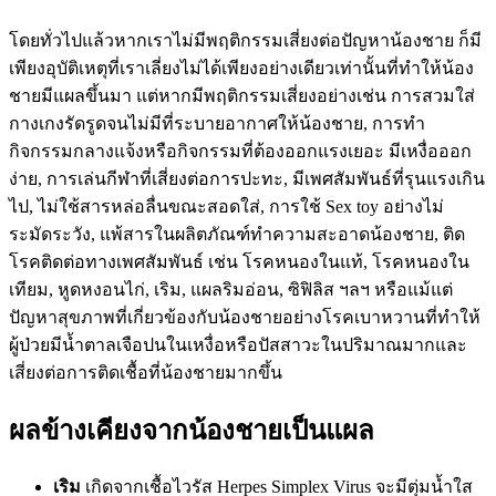
โดยทั่วไปแล้วหากเราไม่มีพฤติกรรมเสี่ยงต่อปัญหาน้องชาย ก็มี
เพียงอุบัติเหตุที่เราเลี่ยงไม่ได้เพียงอย่างเดียวเท่านั้นที่ทำให้น้อง
ชายมีแผลขึ้นมา แต่หากมีพฤติกรรมเสี่ยงอย่างเช่น การสวมใส่
กางเกงรัดรูดจนไม่มีที่ระบายอากาศให้น้องชาย, การทำ
กิจกรรมกลางแจ้งหรือกิจกรรมที่ต้องออกแรงเยอะ มีเหงื่อออก
ง่าย, การเล่นกีฬาที่เสี่ยงต่อการปะทะ, มีเพศสัมพันธ์ที่รุนแรงเกิน
ไป, ไม่ใช้สารหล่อลื่นขณะสอดใส่, การใช้ Sex toy อย่างไม่
ระมัดระวัง, แพ้สารในผลิตภัณฑ์ทำความสะอาดน้องชาย, ติด
โรคติดต่อทางเพศสัมพันธ์ เช่น โรคหนองในแท้, โรคหนองใน
เทียม, หูดหงอนไก่, เริม, แผลริมอ่อน, ซิฟิลิส ฯลฯ หรือแม้แต่
ปัญหาสุขภาพที่เกี่ยวข้องกับน้องชายอย่างโรคเบาหวานที่ทำให้
ผู้ป่วยมีน้ำตาลเจือปนในเหงื่อหรือปัสสาวะในปริมาณมากและ
เสี่ยงต่อการติดเชื้อที่น้องชายมากขึ้น
ผลข้างเคียงจากน้องชายเป็นแผล
เริม
เกิดจากเชื้อไวรัส Herpes Simplex Virus จะมีตุ่มน้ำใส