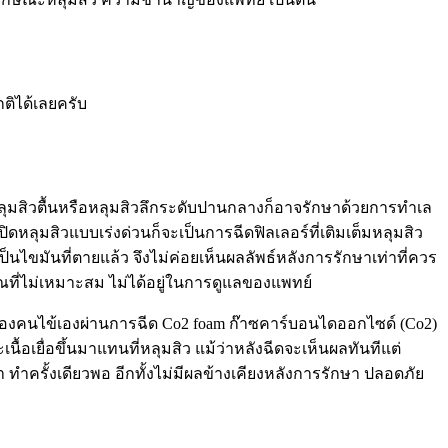
ติได้เลยครับ
ุมสิวตื้นหรือหลุมสิวลึกระดับปานกลางก็อาจรักษาด้วยการทำเล
ดหลุมสิวแบบเร่งด่วนก็จะเป็นการฉีดฟิลเลอร์ที่เติมเต็มหลุมสิว
เป็นไขมันที่ตายแล้ว จึงไม่ค่อยเห็นผลลัพธ์หลังการรักษาเท่าที่ควร
าณที่ไม่เหมาะสม ไม่ได้อยู่ในการดูแลของแพทย์
หนังของคนไข้เองผ่านการฉีด Co2 foam ก๊าซคาร์บอนไดออกไซด์ (Co2)
ื้อเยื่อขึ้นมาแทนที่หลุมสิว แม้ว่าหลังฉีดจะเห็นผลทันทีแต่
 ทำครั้งเดียวพอ อีกทั้งไม่มีผลข้างเคียงหลังการรักษา ปลอดภัย