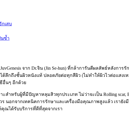
อักเสบ
็นซ้ำ
vGenesis จาก Dr.จิน (Jin Se-hun) ที่กล้าการันตีผลลัพธ์หลังการรั
กถึงชั้นผิวหนังแท้ ปลอดภัยต่อทุกสีผิว (ไม่ทำให้ผิวไวต่อแสงเ
ีอื่นๆ อีกด้วย
มาะสำหรับผู้ที่มีปัญหาหลุมสิวทุกประเภท ไม่ว่าจะเป็น Rolling scar, 
ถาวร นอกจากเทคนิคการรักษาและเครื่องมือคุณภาพสูงแล้ว เรายั
ห้คุณได้รับบริการที่ดีที่สุดจากเรา