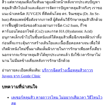
สิว แต่หากคุณเพิ่งเริ่มหันมาดูแลผิวหน้าหลังจากประสบปัญหา
หลุมสิวลึกไปแล้วและต้องการจัดการปัญหาหลุมสิวจริงๆ เราขอ
แนะนำเทคนิค JUVGEN ที่คิดค้นโดย ดร. จินเซฮุน (Dr. Jin Se-
hun) ศัลยแพทย์ชื่อดังจากเกาหลี ผู้คิดค้นวิธีรักษาหลุมสิวลึกด้วย
การฟื้นฟูผิวหนังของตัวเองผ่านการฉีด Co2 foam, ก๊าซ
คาร์บอนไดออกไซด์ (Co2) และกรด HA (Hyaluronic Acid)
อนุภาคเล็กเข้าไปในชั้นหนังแท้ใต้หลุมสิวเพื่อฉีกเซลล์ผิวเก่าทิ้ง
ก่อนที่จะกระตุ้นการสร้างเส้นใยและเนื้อเยื่อคอลลาเจน เพื่อให้
เกิดผิวหนังใหม่ขึ้นมาเติมเต็มผิวภายในการรักษาเพียงครั้งเดียว
นอกจากจะรักษาหลุมสิวได้ทุกประเภทแล้ว ยังใช้เวลารักษาไม่
นาน ไม่มีผลข้างเคียงหลังการรักษาอีกด้วย
อ่านรายละเอียดเพิ่มเติม:
บริการฉีดสร้างเนื้อหลุมสิวถาวร
Juvgen จาก Gentle Clinic
บทความที่น่าสนใจ
เลเซอร์หลุมสิว หายถาวรไหม ไม่อยากเสียเวลา วิธีไหนไว
สุด