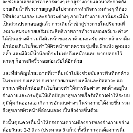
จะช่วยลำเลียงสารอาหารต่างๆ เข้าสู่ร่างกายแล้วน้ำสะอาดยัง
ช่วยเติมน้ำที่ร่างกายสูญเสียไปจากการทำกิจกรรมต่างๆ ที่ต้อง
ใช้พลังงานเยอะ และอวัยวะต่างๆ ภายในร่างกายเรานั้นจะมีน้ำ
เป็นส่วนประกอบอยู่แล้ว การเติมน้ำเข้าสู่ร่างกายในปริมาณที่
เหมาะสมจะช่วยเสริมประสิทธิภาพการทำงานของอวัยวะต่างๆ
ได้เป็นอย่างดี รวมถึงผิวหน้าของเราด้วยนะครับ เพราะถ้าเราดื่ม
น้ำน้อยเกินไปก็จะทำให้ผิวหน้าขาดความชุ่มชื้น ผิวแห้ง ดูหมอง
คล้ำ และมีผิวมีน้ำน้อยก็จะไม่เต่งตึงเหมือนเคย หากปล่อยไว้
นานๆ ก็อาจเกิดริ้วรอยก่อนวัยได้อีกด้วย
และ
ที่สำคัญน้ำสะอาดที่เราดื่มเข้าไปยังช่วยขับสารพิษที่ตกค้าง
ในระบบของเหลวของร่างกายผ่านทางเหงื่อและปัสสาวะ แต่
หากเราดื่มน้ำน้อยเกินไปก็อาจทำให้สารพิษต่างๆ ตกค้างอยู่ใน
ร่างกายและกระตุ้นให้เกิดปัญหาสุขภาพเรื้อรังที่อาจทำให้ระบบ
ภูมิคุ้มกันอ่อนแอ เกิดการอักเสบต่างๆ ในร่างกายได้ง่ายขึ้น รวม
ถึงสุขภาพผิวหน้าที่อ่อนแอลง เป็นสิวง่ายขึ้นด้วย
ดังนั้นคุณควรดื่มน้ำให้ตรงตามความต้องการของร่างกายอย่าง
น้อยวันละ 2-3 ลิตร (ประมาณ 8 แก้ว) ทั้งนี้หากคุณต้องการดื่ม