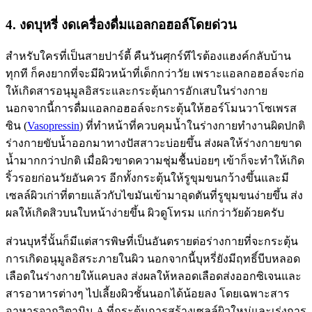
4. งดบุหรี่ งดเครื่องดื่มแอลกอฮอล์โดยด่วน
สำหรับใครที่เป็นสายปาร์ตี้ คืนวันศุกร์ทีไรต้องแฮงค์กลับบ้าน
ทุกที ก็คงยากที่จะมีผิวหน้าที่เด็กกว่าวัย เพราะแอลกอฮอล์จะก่อ
ให้เกิดสารอนุมูลอิสระและกระตุ้นการอักเสบในร่างกาย
นอกจากนี้การดื่มแอลกอฮอล์จะกระตุ้นให้ฮอร์โมนวาโซเพรส
ซิน (
Vasopressin
) ที่ทำหน้าที่ควบคุมน้ำในร่างกายทำงานผิดปกติ
ร่างกายขับน้ำออกมาทางปัสสาวะบ่อยขึ้น ส่งผลให้ร่างกายขาด
น้ำมากกว่าปกติ เมื่อผิวขาดความชุ่มชื้นบ่อยๆ เข้าก็จะทำให้เกิด
ริ้วรอยก่อนวัยอันควร อีกทั้งกระตุ้นให้รูขุมขนกว้างขึ้นและมี
เซลล์ผิวเก่าที่ตายแล้วกับไขมันเข้ามาอุดตันที่รูขุมขนง่ายขึ้น ส่ง
ผลให้เกิดสิวบนใบหน้าง่ายขึ้น ผิวดูโทรม แก่กว่าวัยด้วยครับ
ส่วนบุหรี่นั้นก็มีแต่สารพิษที่เป็นอันตรายต่อร่างกายที่จะกระตุ้น
การเกิดอนุมูลอิสระภายในผิว นอกจากนี้บุหรี่ยังมีฤทธิ์บีบหลอด
เลือดในร่างกายให้แคบลง ส่งผลให้หลอดเลือดส่งออกซิเจนและ
สารอาหารต่างๆ ไปเลี้ยงผิวชั้นนอกได้น้อยลง โดยเฉพาะสาร
อาหารจากวิตามิน A ที่กระตุ้นการสร้างเซลล์ผิวใหม่และเร่งการ