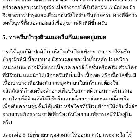
สร้างคอลลาเจนบำรุงผิว เมื่อร่างกายได้รับวิตามิน A น้อยลง ผิว
จึงขาดการบำรุงและเสื่อมก่อนวัยได้ง่ายขึ้นด้วยครับ ทางที่ดีควร
งดทั้งบุหรี่ทั้งแอลกอฮอล์เพื่อสุขภาพผิวที่ดีขึ้นครับ
5. ทาครีมบำรุงผิวและครีมกันแดดอยู่เสมอ
กรณีที่คุณมีผิวปกติ ไม่แห้ง ไม่มัน ไม่แพ้ง่าย สามารถใช้ครีม
บำรุงผิวที่มีเนื้อเบาบาง มีส่วนผสมของน้ำเป็นหลัก ไม่เหนียว
เหนอะหนะ อาจมีทั้งแบบเนื้อเจล ออยล์ โลชั่นหรือครีม ส่วนใคร
ที่มีผิวมัน แนะนำให้เลือกครีมที่เป็นน้ำ เนื้อเจล หรือเนื้อโลชั่น มี
เนื้อเบาบาง เพื่อป้องกันการอุดตันบนใบหน้าและต้องใช้
ผลิตภัณฑ์ล้างเครื่องสำอางเพื่อปรับสภาพผิวก่อนทาครีมเสมอ
หากใครที่มีผิวแห้งให้ใช้ครีมแบบเนื้อออยล์และแบบเนื้อครีม
เพื่อเติมความชุ่มชื้นให้แก่ผิว หรือใครที่มีผิวแพ้ง่ายให้ครีมที่ผลิต
จากสารสกัดธรรมชาติเพื่อป้องกันโอกาสแพ้สารเคมีที่มีอยู่ใน
ครีม
และนี่คือ 5 วิธีที่ช่วยบำรุงผิวหน้าให้อ่อนกว่าวัย กระจ่างใส ไร้