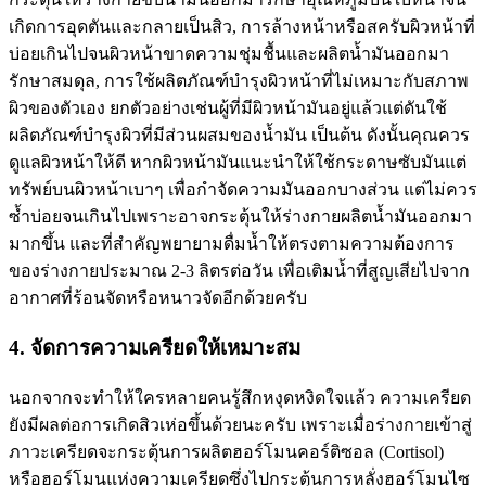
เกิดการอุดตันและกลายเป็นสิว, การล้างหน้าหรือสครับผิวหน้าที่
บ่อยเกินไปจนผิวหน้าขาดความชุ่มชื้นและผลิตน้ำมันออกมา
รักษาสมดุล, การใช้ผลิตภัณฑ์บำรุงผิวหน้าที่ไม่เหมาะกับสภาพ
ผิวของตัวเอง ยกตัวอย่างเช่นผู้ที่มีผิวหน้ามันอยู่แล้วแต่ดันใช้
ผลิตภัณฑ์บำรุงผิวที่มีส่วนผสมของน้ำมัน เป็นต้น ดังนั้นคุณควร
ดูแลผิวหน้าให้ดี หากผิวหน้ามันแนะนำให้ใช้กระดาษซับมันแต่
ทรัพย์บนผิวหน้าเบาๆ เพื่อกำจัดความมันออกบางส่วน แต่ไม่ควร
ซ้ำบ่อยจนเกินไปเพราะอาจกระตุ้นให้ร่างกายผลิตน้ำมันออกมา
มากขึ้น และที่สำคัญพยายามดื่มน้ำให้ตรงตามความต้องการ
ของร่างกายประมาณ 2-3 ลิตรต่อวัน เพื่อเติมน้ำที่สูญเสียไปจาก
อากาศที่ร้อนจัดหรือหนาวจัดอีกด้วยครับ
4. จัดการความเครียดให้เหมาะสม
นอกจากจะทำให้ใครหลายคนรู้สึกหงุดหงิดใจแล้ว ความเครียด
ยังมีผลต่อการเกิดสิวเห่อขึ้นด้วยนะครับ เพราะเมื่อร่างกายเข้าสู่
ภาวะเครียดจะกระตุ้นการผลิตฮอร์โมนคอร์ติซอล (Cortisol)
หรือฮอร์โมนแห่งความเครียดซึ่งไปกระตุ้นการหลั่งฮอร์โมนไซ