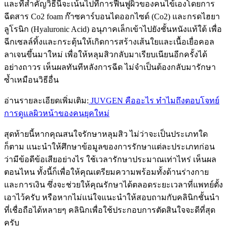
และที่สำคัญวิธีนี้จะเน้นไปที่การฟื้นฟูผิวของคนไข้เองโดยการ
ฉีดสาร Co2 foam ก๊าซคาร์บอนไดออกไซด์ (Co2) และกรดไฮยา
ลูโรนิก (Hyaluronic Acid) อนุภาคเล็กเข้าไปยังชั้นหนังแท้ใต้ เพื่อ
ฉีกเซลล์ทิ้งและกระตุ้นให้เกิดการสร้างเส้นใยและเนื้อเยื่อคอล
ลาเจนขึ้นมาใหม่ เพื่อให้หลุมสิวกลับมาเรียบเนียนอีกครั้งได้
อย่างถาวร เห็นผลทันทีหลังการฉีด ไม่จำเป็นต้องกลับมารักษา
ซ้ำเหมือนวิธีอื่น
อ่านรายละเอียดเพิ่มเติม:
JUVGEN คืออะไร ทำไมถึงตอบโจทย์
การดูแลผิวหน้าของคนยุคใหม่
สุดท้ายนี้หากคุณสนใจรักษาหลุมสิว ไม่ว่าจะเป็นประเภทใด
ก็ตาม แนะนำให้ศึกษาข้อมูลของการรักษาแต่ละประเภทก่อน
ว่ามีข้อดีข้อเสียอย่างไร ใช้เวลารักษาประมาณเท่าไหร่ เห็นผล
ตอนไหน ทั้งนี้ก็เพื่อให้คุณเตรียมความพร้อมทั้งด้านร่างกาย
และการเงิน ซึ่งจะช่วยให้คุณรักษาได้ตลอดระยะเวลาที่แพทย์ตั้ง
เอาไว้ครับ หรือหากไม่แน่ใจแนะนำให้สอบถามกับคลินิกชั้นนำ
ที่เชื่อถือได้หลายๆ คลินิกเพื่อใช้ประกอบการตัดสินใจจะดีที่สุด
ครับ