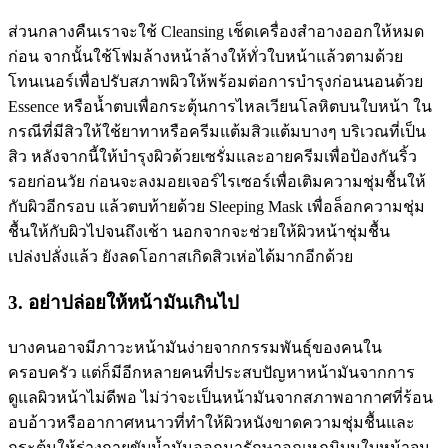
ส่วนกลางคืนเราจะใช้ Cleansing เช็ดเครื่องสำอางออกให้หมด
ก่อน จากนั้นใช้โฟมล้างหน้าล้างให้ทั่วใบหน้าแล้วตามด้วย
โทนเนอร์เพื่อปรับสภาพผิวให้พร้อมต่อการบำรุงก่อนนอนด้วย
Essence หรือน้ำตบเพื่อกระตุ้นการไหลเวียนโลหิตบนใบหน้า ใน
กรณีที่มีสิวให้ใช้ยาทาหรือครีมแต้มสิวแต้มบางๆ บริเวณที่เป็น
สิว หลังจากนี้ให้บำรุงผิวด้วยเซรั่มและอายครีมเพื่อป้องกันริ้ว
รอยก่อนวัย ก่อนจะลงมอยเจอร์ไรเซอร์เพื่อเติมความชุ่มชื้นให้
กับผิวอีกรอบ แล้วตบท้ายด้วย Sleeping Mask เพื่อล็อกความชุ่ม
ชื้นให้กับผิวไปจนถึงเช้า นอกจากจะช่วยให้ผิวหน้าชุ่มชื้น
เปล่งปลั่งแล้ว ยังลดโอกาสเกิดสิวเห่อได้มากอีกด้วย
3. อย่าปล่อยให้หน้ามันเกินไป
บางคนอาจมีภาวะหน้ามันง่ายจากกรรมพันธุ์ของคนใน
ครอบครัว แต่ก็มีอีกหลายคนที่ประสบปัญหาหน้ามันจากการ
ดูแลผิวหน้าไม่ดีพอ ไม่ว่าจะเป็นหน้ามันจากสภาพอากาศที่ร้อน
อบอ้าวหรืออากาศหนาวที่ทำให้ผิวหนังขาดความชุ่มชื้นและ
กระตุ้นให้ร่างกายขับน้ำมันออกมารักษาอุณหภูมิบนใบหน้าจน