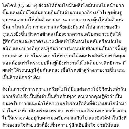
โตไคน์ (Cytokine) ส่งผลให้ต่อมไขมันผลิตไขมันบนใบหน้ามาก
ขึ้น และเมื่อมีไขมันส่วนเกินเป็นจำนวนมากก็จะเข้าไปอุดตันรู
ขุมขนและก่อให้เกิดสิวตามมา นอกจากจะกระตุ้นให้เกิดสิวเห่อ
ขึ้นมาใหม่แล้ว ภาวะความเครียดยังมีผลทำให้อาการของสิว
รุนแรงยิ่งขึ้น สิวหายช้าลง เนื่องจากความเครียดจะกระตุ้นให้
รู้สึกกังวลและหวาดระแวง มีผลทำให้นอนไม่หลับหรือหลับไม่
สนิท และอย่างที่ทุกคนรู้กันว่าการนอนหลับพักผ่อนเป็นการฟื้นฟู
ระบบต่างๆ ภายในร่างกายให้ทำงานได้เต็มประสิทธิภาพ ยิ่งคุณ
นอนน้อยเท่าไหร่ระบบฟื้นฟูก็ยิ่งทำงานได้ไม่เต็มประสิทธิภาพ มี
ผลทำให้ระบบภูมิคุ้มกันลดลง เชื้อโรคเข้าสู่ร่างกายง่ายขึ้น และ
เป็นสิวหนักกว่าเดิม
ดังนั้นการจัดการความเครียดไม่ให้มีผลต่อการใช้ชีวิตประจำวัน
มากเกินไปจึงเป็นสิ่งจำเป็นสำหรับทุกๆ คน หากคุณรู้ตัวว่าเป็น
คนเครียดง่ายแนะนำให้หางานอดิเรกหรือสิ่งที่ตัวเองสนใจนำมา
ทำในช่วงที่กำลังเครียด เพราะการทำงานอดิเรกจะช่วยเบี่ยงเบน
ไม่ให้เราจดจ่ออยู่กับความเครียดมากเกินไป และยิ่งได้ทำในสิ่งที่
ตัวเองสนใจด้วยแล้วก็ยิ่งเพิ่มความรู้สึกเอิบอิ่มใจ ช่วยให้นอน