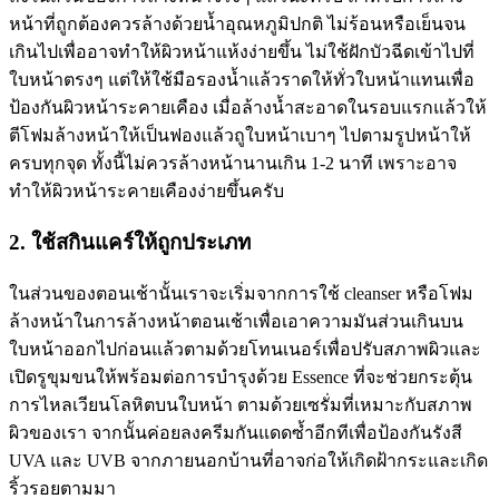
หน้าที่ถูกต้องควรล้างด้วยน้ำอุณหภูมิปกติ ไม่ร้อนหรือเย็นจน
เกินไปเพื่ออาจทำให้ผิวหน้าแห้งง่ายขึ้น ไม่ใช้ฝักบัวฉีดเข้าไปที่
ใบหน้าตรงๆ แต่ให้ใช้มือรองน้ำแล้วราดให้ทั่วใบหน้าแทนเพื่อ
ป้องกันผิวหน้าระคายเคือง เมื่อล้างน้ำสะอาดในรอบแรกแล้วให้
ตีโฟมล้างหน้าให้เป็นฟองแล้วถูใบหน้าเบาๆ ไปตามรูปหน้าให้
ครบทุกจุด ทั้งนี้ไม่ควรล้างหน้านานเกิน 1-2 นาที เพราะอาจ
ทำให้ผิวหน้าระคายเคืองง่ายขึ้นครับ
2. ใช้สกินแคร์ให้ถูกประเภท
ในส่วนของตอนเช้านั้นเราจะเริ่มจากการใช้ cleanser หรือโฟม
ล้างหน้าในการล้างหน้าตอนเช้าเพื่อเอาความมันส่วนเกินบน
ใบหน้าออกไปก่อนแล้วตามด้วยโทนเนอร์เพื่อปรับสภาพผิวและ
เปิดรูขุมขนให้พร้อมต่อการบำรุงด้วย Essence ที่จะช่วยกระตุ้น
การไหลเวียนโลหิตบนใบหน้า ตามด้วยเซรั่มที่เหมาะกับสภาพ
ผิวของเรา จากนั้นค่อยลงครีมกันแดดซ้ำอีกทีเพื่อป้องกันรังสี
UVA และ UVB จากภายนอกบ้านที่อาจก่อให้เกิดฝ้ากระและเกิด
ริ้วรอยตามมา