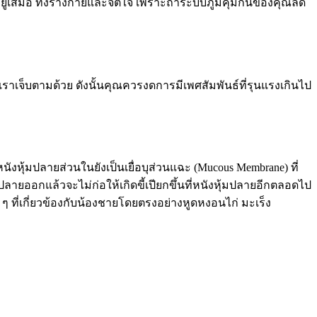
ู่เสมอ ทั้งร่างกายและจิตใจ เพราะถ้าระบบภูมิคุ้มกันของคุณลด
ราเจ็บตามด้วย ดังนั้นคุณควรงดการมีเพศสัมพันธ์ที่รุนแรงเกินไป
ังหุ้มปลายส่วนในยังเป็นเยื่อบุส่วนแฉะ (Mucous Membrane) ที่
มปลายออกแล้วจะไม่ก่อให้เกิดขี้เปียกขึ้นที่หนังหุ้มปลายอีกตลอดไป
ที่เกี่ยวข้องกับน้องชายโดยตรงอย่างหูดหงอนไก่ มะเร็ง