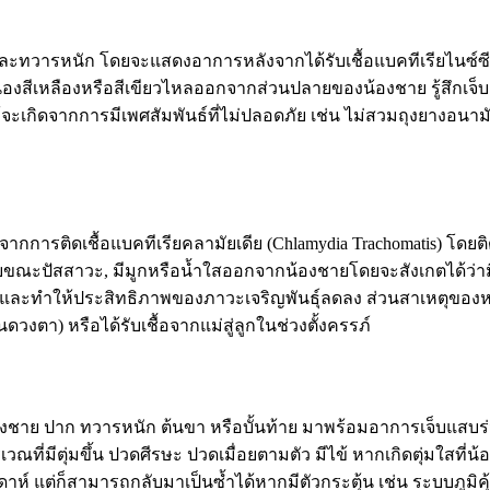
ละทวารหนัก โดยจะแสดงอาการหลังจากได้รับเชื้อแบคทีเรียไนซ์ซีเรี
มีหนองสีเหลืองหรือสีเขียวไหลออกจากส่วนปลายของน้องชาย รู้สึ
ะเกิดจากการมีเพศสัมพันธ์ที่ไม่ปลอดภัย เช่น ไม่สวมถุงยางอนามัย
ดจากการติดเชื้อแบคทีเรียคลามัยเดีย (Chlamydia Trachomatis) โดย
ปวดแสบขณะปัสสาวะ, มีมูกหรือน้ำใสออกจากน้องชายโดยจะสังเกตได้
าพและทำให้ประสิทธิภาพของภาวะเจริญพันธุ์ลดลง ส่วนสาเหตุของห
งตา) หรือได้รับเชื้อจากแม่สู่ลูกในช่วงตั้งครรภ์
น้องชาย ปาก ทวารหนัก ต้นขา หรือบั้นท้าย มาพร้อมอาการเจ็บแสบร่ว
วณที่มีตุ่มขึ้น ปวดศีรษะ ปวดเมื่อยตามตัว มีไข้ หากเกิดตุ่มใสที่
 แต่ก็สามารถกลับมาเป็นซ้ำได้หากมีตัวกระตุ้น เช่น ระบบภูมิคุ้ม