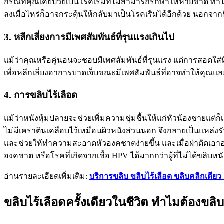
กรณีที่คุณเคยป่วยเป็นโรคเริมที่ไม่สามารถรักษาให้หายขาด ทำได
ลงเมื่อไหร่ก็อาจกระตุ้นให้กลับมาเป็นโรคเริมได้อีกด้วย นอกจากนี้ค
3. หลีกเลี่ยงการมีเพศสัมพันธ์ที่รุนแรงเกินไป
แม้ว่าคุณหรือคู่นอนจะชอบมีเพศสัมพันธ์ที่รุนแรง แต่การสอดใส่
เพื่อหลีกเลี่ยงอาการบาดเจ็บขณะมีเพศสัมพันธ์ที่อาจทำให้คุ
4. การขลิบไร้เลือด
แม้ว่าหนังหุ้มปลายจะช่วยเพิ่มความชุ่มชื้นให้แก่หัวน้องชายแต่ก
ไม่มีเคราตินเคลือบไว้เหมือนผิวหนังส่วนนอก จึงกลายเป็นแหล่งรับเ
และช่วยให้ทำความสะอาดหัวองคชาตง่ายขึ้น และเมื่อผ่าตัดเอาอ
องคชาต หรือโรคที่เกิดจากเชื้อ HPV ได้มากกว่าผู้ที่ไม่ได้ขลิบหน
อ่านรายละเอียดเพิ่มเติม:
บริการขลิบ ขลิบไร้เลือด ขลิบคลิกเดียว
ขลิบไร้เลือดครั้งเดียวในชีวิต ทำไมต้องขลิบ