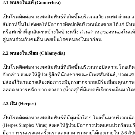
2.1 หนองในแท้ (Gonorrhea)
เป็นโรคติดต่อทางเพศสัมพันธ์ที่เกิดขึ้นบริเวณอวัยวะเพศ ลำคอ แ
สัปดาห์ขึ้นไป ส่งผลให้มีอาการผิดปกติบริเวณน้องชาย ได้แก่ 
หรือฟกช้ำที่ลูกอัณฑะข้างใดข้างหนึ่ง ส่วนสาเหตุของหนองในแท้จ
คู่นอนร่วมกับคนอื่น เคยเป็นโรคหนองในมาก่อน
2.2 หนองในเทียม (Chlamydia)
เป็นโรคติดต่อทางเพศสัมพันธ์ที่เกิดขึ้นบริเวณท่อปัสสาวะโดยเกิ
ดังกล่าว ส่งผลให้ผู้ป่วยรู้สึกที่น้องชายขณะมีเพศสัมพันธ์, 
ปล่อยไว้นานอาจเสี่ยงต่อภาวะมีบุตรยากจากสเปิร์มเสื่อมคุณภ
คลอด ทวารหนัก ปาก ดวงตา (น้ำอสุจิที่มีแบคทีเรียกระเด็นมาโดนดว
2.3 เริม (Herpes)
เป็นโรคติดต่อทางเพศสัมพันธ์ที่มีตุ่มน้ำใส ๆ โผล่ขึ้นมาบริเวณ
(Herpes Simplex Virus) ส่งผลให้ผู้ป่วยมีอาการปวดแสบปวดร้อนบริเ
มีอาการรุนแรงแค่ครั้งแรกและสามารถหายได้เองภายใน 2-6 สัปดาห์