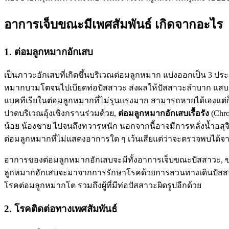
อาการเจ็บขณะมีเพศสัมพันธ์ เกิดจากอะไร
1. ต่อมลูกหมากอักเสบ
เป็นภาวะอักเสบที่เกิดขึ้นบริเวณต่อมลูกหมาก แบ่งออกเป็น 3 ประ
หมากบวมโตจนไปเบียดท่อปัสสาวะ ส่งผลให้ปัสสาวะลำบาก แสบขัด ปัสส
แบคทีเรียในต่อมลูกหมากที่ไม่รุนแรงมาก สามารถหายได้เองแต่ก็ก
ปวดบริเวณอุ้งเชิงกรานร่วมด้วย,
ต่อมลูกหมากอักเสบเรื้อรัง
(Chro
น้อย น้องชาย ไปจนถึงทวารหนัก นอกจากนี้อาจมีการหลั่งน้ำอส
ต่อมลูกหมากที่ไม่แสดงอาการใด ๆ เว้นเสียแต่ว่าจะตรวจพบได้จา
อาการของต่อมลูกหมากอักเสบจะมีทั้งอาการเจ็บขณะปัสสาวะ, ข
ลูกหมากอักเสบจะมาจากการรักษาโรคด้วยการสวนทางเดินปัสสาวะ, 
โรคต่อมลูกหมากโต รวมถึงผู้ที่มีท่อปัสสาวะผิดรูปอีกด้วย
2. โรคติดต่อทางเพศสัมพันธ์