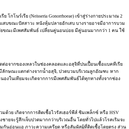
ย โกโนร์เรีย (Neisseria Gonorrhoeae) เข้าสู่ร่างกายประมาณ 2
กเจ็บแสบขณะปัสสาวะ หนังหุ้มปลายอักเสบ บางรายอาจมีอาการบวม
ขณะมีเพศสัมพันธ์ เปลี่ยนคู่นอนบ่อย มีคู่นอนมากกว่า 1 คน ใช้
ติดต่อจากของเหลวในช่องคลอดและอสุจิที่ปนเปื้อนเชื้อแบคทีเรีย
ว่ามีลักษณะแตกต่างจากน้ำอสุจิ, ปวดบวมบริเวณลูกอัณฑะ หาก
นองในเทียมจะเกิดจากการมีเพศสัมพันธ์ได้ทุกทางทั้งจากช่อง
มด้วย เกิดจากการติดเชื้อไวรัสเฮอร์พีส์ ซิมเพล็กซ์ หรือ HSV
น้องชายจะรู้สึกเจ็บปวดมากกว่าบริเวณอื่น โดยทั่วไปแล้วโรคเริมจะ
กันอ่อนแอ ภาวะความเครียด หรือสัมผัสผู้ที่ติดเชื้อโดยตรง ส่วน