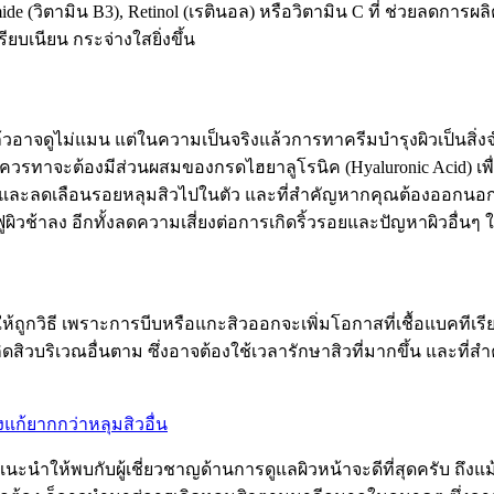
de (วิตามิน B3), Retinol (เรตินอล) หรือวิตามิน C ที่ ช่วยลดการ
ยบเนียน กระจ่างใสยิ่งขึ้น
อาจดูไม่แมน แต่ในความเป็นจริงแล้วการทาครีมบำรุงผิวเป็นสิ่งจำเ
ี่ควรทาจะต้องมีส่วนผสมของกรดไฮยาลูโรนิค (Hyaluronic Acid) เพื่อเต
และลดเลือนรอยหลุมสิวไปในตัว และที่สำคัญหากคุณต้องออกนอกบ้าน
ูผิวช้าลง อีกทั้งลดความเสี่ยงต่อการเกิดริ้วรอยและปัญหาผิวอื่นๆ
กวิธี เพราะการบีบหรือแกะสิวออกจะเพิ่มโอกาสที่เชื้อแบคทีเรียจะเข
กิดสิวบริเวณอื่นตาม ซึ่งอาจต้องใช้เวลารักษาสิวที่มากขึ้น และที
งแก้ยากกว่าหลุมสิวอื่น
นะนำให้พบกับผู้เชี่ยวชาญด้านการดูแลผิวหน้าจะดีที่สุดครับ ถึงแ