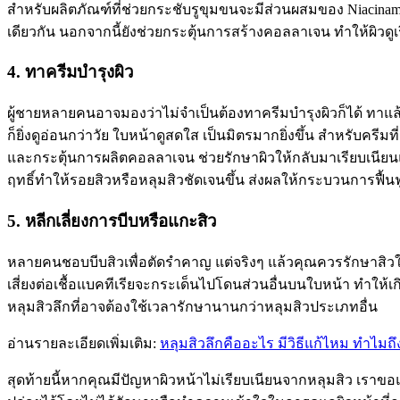
สำหรับผลิตภัณฑ์ที่ช่วยกระชับรูขุมขนจะมีส่วนผสมของ Niacinami
เดียวกัน นอกจากนี้ยังช่วยกระตุ้นการสร้างคอลลาเจน ทำให้ผิวดูเรี
4. ทาครีมบำรุงผิว
ผู้ชายหลายคนอาจมองว่าไม่จำเป็นต้องทาครีมบำรุงผิวก็ได้ ทาแล้ว
ก็ยิ่งดูอ่อนกว่าวัย ใบหน้าดูสดใส เป็นมิตรมากยิ่งขึ้น สำหรับครีมท
และกระตุ้นการผลิตคอลลาเจน ช่วยรักษาผิวให้กลับมาเรียบเนียน
ฤทธิ์ทำให้รอยสิวหรือหลุมสิวชัดเจนขึ้น ส่งผลให้กระบวนการฟื้นฟ
5. หลีกเลี่ยงการบีบหรือแกะสิว
หลายคนชอบบีบสิวเพื่อตัดรำคาญ แต่จริงๆ แล้วคุณควรรักษาสิวให้ถู
เสี่ยงต่อเชื้อแบคทีเรียจะกระเด็นไปโดนส่วนอื่นบนใบหน้า ทำให้เ
หลุมสิวลึกที่อาจต้องใช้เวลารักษานานกว่าหลุมสิวประเภทอื่น
อ่านรายละเอียดเพิ่มเติม:
หลุมสิวลึกคืออะไร มีวิธีแก้ไหม ทำไมถึ
สุดท้ายนี้หากคุณมีปัญหาผิวหน้าไม่เรียบเนียนจากหลุมสิว เราขอแ