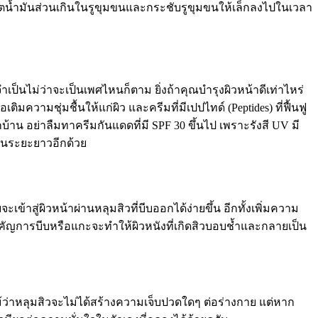
ผลิตน้ำมันส่วนเกินในรูขุมขนและกระชับรูขุมขนให้เล็กลงไปในเวลา
ป็นไม่ว่าจะเป็นเพศไหนก็ตาม ยิ่งถ้าคุณบำรุงผิวหน้าดีเท่าไหร่
ิมความชุ่มชื้นให้แก่ผิว และครีมที่มีเปปไทด์ (Peptides) ที่ฟื้นฟู
 อย่าลืมทาครีมกันแดดที่มี SPF 30 ขึ้นไป เพราะรังสี UV มี
 ในระยะยาวอีกด้วย
้าสู่ผิวหน้าผ่านหลุมสิวที่บีบออกได้ง่ายขึ้น อีกทั้งเพิ่มความ
่สำคัญการบีบหรือแกะจะทำให้ผิวหนังที่เกิดสิวบอบช้ำและกลายเป็น
ม้ว่าหลุมสิวจะไม่ได้สร้างความเจ็บปวดใดๆ ต่อร่างกาย แต่หาก