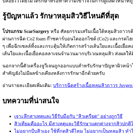
ปล่อยไว้โดยไม่ได้รักษาหรือทำความเข้าใจในการดูแลผิวหน้าที่ถ
รู้ปัญหาแล้ว รักษาหลุมสิววิธีไหนดีที่สุด
โปรแกรม ScarSurgery
หรือ ศัลยกรรมเสริมเนื้อใต้หลุมสิวถาวรด้ว
ผ่านการฉีด Co2 foam ก๊าซคาร์บอนไดออกไซด์ (Co2) และกรดไฮยาลู
ๆ เพื่อฉีกเซลล์ทิ้งและกระตุ้นให้เกิดการสร้างเส้นใยและเนื้อเย
เส้นใยและเนื้อเยื่อคอลลาเจนจำนวนมากบริเวณหลุมสิว ส่งผลให้มีก
นอกจากนี้ตัวเครื่องจูวีเจนถูกออกแบบสำหรับรักษาปัญหาผิวหน้
สำคัญยังไม่มีผลข้างเคียงหลังการรักษาอีกด้วยครับ
อ่านรายละเอียดเพิ่มเติม:
บริการฉีดสร้างเนื้อหลุมสิวถาวร Juvgen 
บทความที่น่าสนใจ
เจาะลึกสาเหตุและวิธีรับมือกับ “สิวเครียด” อย่างถูกวิธี
สิวเทียมคืออะไร มีสาเหตุและวิธีรักษาแตกต่างจากสิวปกต
ไม่อยากบีบสิวเอง ใช้ที่กดสิวดีไหม ไม่อยากเป็นหลุมสิว ทำไ