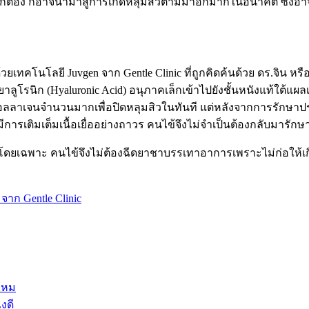
ูกต้อง ก็อาจนำมาสู่การเกิดหลุมสิวตามมาอีกมากในอนาคต ซึ่งอาจ
ยเทคโนโลยี Juvgen จาก Gentle Clinic ที่ถูกคิดค้นด้วย ดร.จิน หรื
โรนิก (Hyaluronic Acid) อนุภาคเล็กเข้าไปยังชั้นหนังแท้ใต้แผลเ
ื่อคอลลาเจนจำนวนมากเพื่อปิดหลุมสิวในทันที แต่หลังจากการรักษาป
ารเติมเต็มเนื้อเยื่ออย่างถาวร คนไข้จึงไม่จำเป็นต้องกลับมารักษ
าโดยเฉพาะ คนไข้จึงไม่ต้องฉีดยาชาบรรเทาอาการเพราะไม่ก่อให้เก
จาก Gentle Clinic
ิไหม
งดี