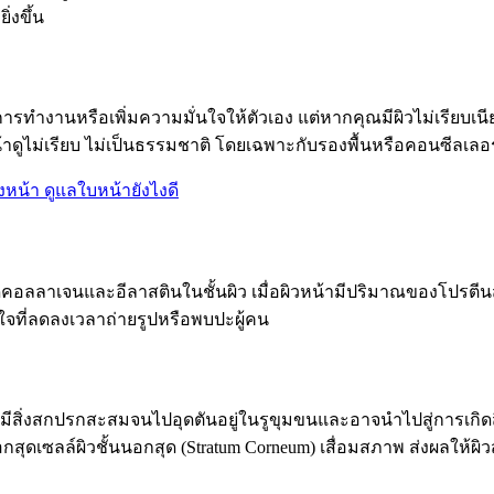
่งขึ้น
ารทำงานหรือเพิ่มความมั่นใจให้ตัวเอง แต่หากคุณมีผิวไม่เรียบเนี
าดูไม่เรียบ ไม่เป็นธรรมชาติ โดยเฉพาะกับรองพื้นหรือคอนซีลเลอร์
งหน้า ดูแลใบหน้ายังไงดี
าดคอลลาเจนและอีลาสตินในชั้นผิว เมื่อผิวหน้ามีปริมาณของโปรตี
นใจที่ลดลงเวลาถ่ายรูปหรือพบปะผู้คน
ือมีสิ่งสกปรกสะสมจนไปอุดตันอยู่ในรูขุมขนและอาจนำไปสู่การเกิดส
กสุดเซลล์ผิวชั้นนอกสุด (Stratum Corneum) เสื่อมสภาพ ส่งผลใ