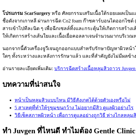
โปรแกรม ScarSurgery
หรือ ศัลยกรรมเสริมเนื้อใต้รอยแผลเป็นและ
ชื่อดังจากเกาหลี ผ่านการฉีด Co2 foam ก๊าซคาร์บอนไดออกไซด์ (C
สารเข้าไปทีละนิด ๆ เพื่อฉีกเซลล์ทิ้งและกระตุ้นให้เกิดการสร้า
ให้เกิดการสร้างเส้นใยและเนื้อเยื่อคอลลาเจนจำนวนมากบริเวณหลุม
นอกจากนี้ตัวเครื่องจูวีเจนถูกออกแบบสำหรับรักษาปัญหาผิวหน
ใดๆ ทั้งระหว่างและหลังการรักษาแล้ว และที่สำคัญยังไม่มีผลข้า
อ่านรายละเอียดเพิ่มเติม:
บริการฉีดสร้างเนื้อหลุมสิวถาวร Juvgen
บทความที่น่าสนใจ
หน้าเป็นหลุมสิวแบบไหน มีวิธีสังเกตได้ด้วยตัวเองหรือไม่
5 สาเหตุที่ทำให้รูขุมขนกว้าง ไม่อยากมีสิว ดูแลผิวอย่างไร
วิธีเช็คสภาพผิวหน้า เพื่อการดูแลอย่างถูกวิธี ห่างไกลหลุมส
ทำ Juvgen ที่ไหนดี ทำไมต้อง Gentle Clinic