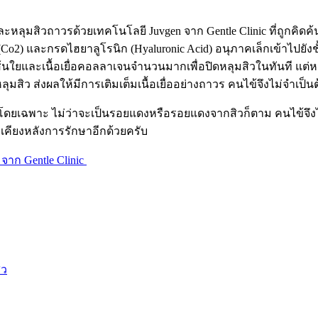
หลุมสิวถาวรด้วยเทคโนโลยี Juvgen จาก Gentle Clinic ที่ถูกคิดค้น
o2) และกรดไฮยาลูโรนิก (Hyaluronic Acid) อนุภาคเล็กเข้าไปยังชั
งเส้นใยและเนื้อเยื่อคอลลาเจนจำนวนมากเพื่อปิดหลุมสิวในทันที แต
สิว ส่งผลให้มีการเติมเต็มเนื้อเยื่ออย่างถาวร คนไข้จึงไม่จำเป็น
้าโดยเฉพาะ ไม่ว่าจะเป็นรอยแดงหรือรอยแดงจากสิวก็ตาม คนไข้จึ
งเคียงหลังการรักษาอีกด้วยครับ
 จาก Gentle Clinic
ิว