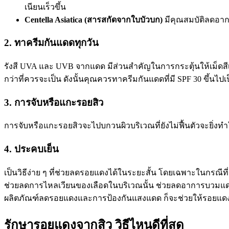
เนียนเร็วขึ้น
Centella Asiatica (สารสกัดจากใบบัวบก)
มีคุณสมบัติลดอาก
2. ทาครีมกันแดดทุกวัน
รังสี UVA และ UVB จากแดด มีส่วนสำคัญในการกระตุ้นให้เม็ดสีเ
กว่าที่ควรจะเป็น ดังนั้นคุณควรทาครีมกันแดดที่มี SPF 30 ขึ้นไปเป็น
3. การจับหรือแกะรอยสิว
การจับหรือแกะรอยสิวจะไปบกวนผิวบริเวณที่ยังไม่ฟื้นตัวจะยิ่ง
4. ประคบเย็น
เป็นวิธีง่าย ๆ ที่ช่วยลดรอยแดงได้ในระยะสั้น โดยเฉพาะในกรณีท
ช่วยลดการไหลเวียนของเลือดในบริเวณนั้น ช่วยลดอาการบวมแดงแ
ผลิตภัณฑ์ลดรอยแดงและการป้องกันแสงแดด ก็จะช่วยให้รอยแดงจ
รักษารอยแดงจากสิว วิธีไหนดีที่สุด